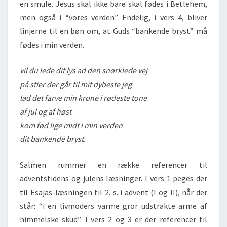
en smule. Jesus skal ikke bare skal fødes i Betlehem,
men også i “vores verden”. Endelig, i vers 4, bliver
linjerne til en bøn om, at Guds “bankende bryst” må
fødes i min verden.
vil du lede dit lys ad den snørklede vej
på stier der går til mit dybeste jeg
lad det farve min krone i rødeste tone
af jul og af høst
kom fød lige midt i min verden
dit bankende bryst.
Salmen rummer en række referencer til
adventstidens og julens læsninger. I vers 1 peges der
til Esajas-læsningen til 2. s. i advent (I og II), når der
står: “i en livmoders varme gror udstrakte arme af
himmelske skud”. I vers 2 og 3 er der referencer til