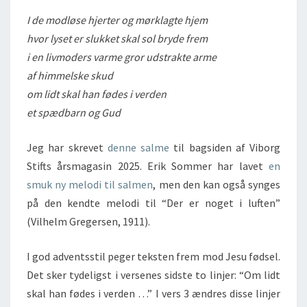
I de modløse hjerter og mørklagte hjem
hvor lyset er slukket skal sol bryde frem
i en livmoders varme gror udstrakte arme
af himmelske skud
om lidt skal han fødes i verden
et spædbarn og Gud
Jeg har skrevet
denne salme
til bagsiden af Viborg
Stifts årsmagasin 2025. Erik Sommer har lavet
en
smuk ny melodi til salmen
, men den kan også synges
på den kendte melodi til “Der er noget i luften”
(Vilhelm Gregersen, 1911).
I god adventsstil peger teksten frem mod Jesu fødsel.
Det sker tydeligst i versenes sidste to linjer: “Om lidt
skal han fødes i verden …” I vers 3 ændres disse linjer