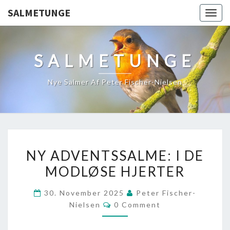
SALMETUNGE
Togg
navig
SALMETUNGE
Nye Salmer Af Peter Fischer-Nielsen
NY
NY ADVENTSSALME: I DE
ADVENTSSALME:
MODLØSE HJERTER
I
DE
30. November 2025
Peter Fischer-
MODLØSE
Comments
Nielsen
0 Comment
HJERTER