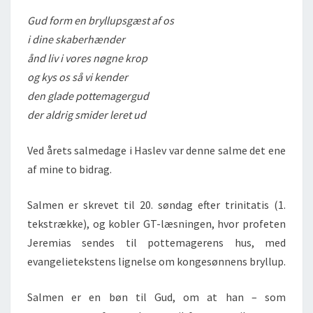
Gud form en bryllupsgæst af os
i dine skaberhænder
ånd liv i vores nøgne krop
og kys os så vi kender
den glade pottemagergud
der aldrig smider leret ud
Ved årets salmedage i Haslev var denne salme det ene
af mine to bidrag.
Salmen er skrevet til 20. søndag efter trinitatis (1.
tekstrække), og kobler GT-læsningen, hvor profeten
Jeremias sendes til pottemagerens hus, med
evangelietekstens lignelse om kongesønnens bryllup.
Salmen er en bøn til Gud, om at han – som