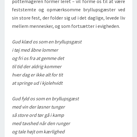
pottemageren former leret – vil forme os til at være
feststemte og opmærksomme bryllupsgæster ved
sin store fest, der folder sig ud i det daglige, levede liv
mellem mennesker, og som fortsætter i evigheden.
Gud klæd os som en bryllupsgæst
i tøj med åbne lommer
og fri os fra at gemme det
til tid der aldrig kommer
hver dag er ikke alt for tit
at springe ud i kjolehvidt
Gud fyld os som en bryllupsgæst
med vin der løsner tunger
så store ord tør gå i kamp
med tavshed når den runger
og tale højt om kærlighed