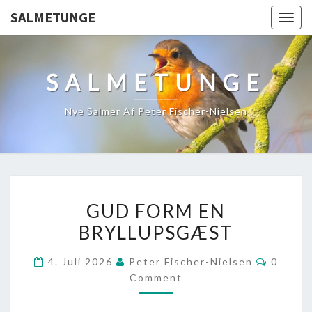
SALMETUNGE
Togg
navig
SALMETUNGE
Nye Salmer Af Peter Fischer-Nielsen
GUD
GUD FORM EN
FORM
BRYLLUPSGÆST
EN
BRYLLUPSGÆST
Commen
4. Juli 2026
Peter Fischer-Nielsen
0
Comment