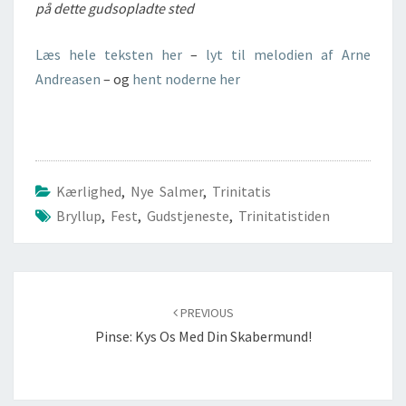
på dette gudsopladte sted
Læs hele teksten her
–
lyt til melodien af Arne
Andreasen
– og
hent noderne her
Kærlighed
,
Nye Salmer
,
Trinitatis
Bryllup
,
Fest
,
Gudstjeneste
,
Trinitatistiden
Post
navigation
PREVIOUS
Pinse: Kys Os Med Din Skabermund!