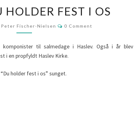
TANGO:
 HOLDER FEST I OS
DU
HOLDER
Comments
Peter Fischer-Nielsen
0 Comment
FEST
I
 komponister til salmedage i Haslev. Også i år blev
OS
 i en propfyldt Haslev Kirke.
“Du holder fest i os” sunget.