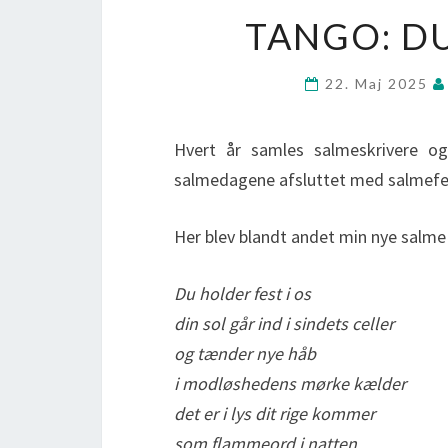
TANGO: DU
22. Maj 2025
Hvert år samles salmeskrivere og
salmedagene afsluttet med salmefest
Her blev blandt andet min nye salme 
Du holder fest i os
din sol går ind i sindets celler
og tænder nye håb
i modløshedens mørke kælder
det er i lys dit rige kommer
som flammeord i natten