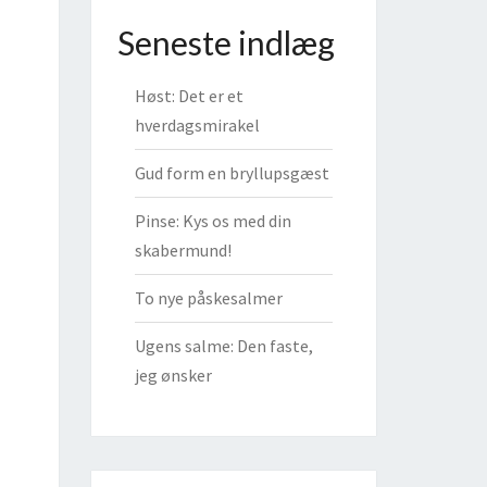
Seneste indlæg
Høst: Det er et
hverdagsmirakel
Gud form en bryllupsgæst
Pinse: Kys os med din
skabermund!
To nye påskesalmer
Ugens salme: Den faste,
jeg ønsker