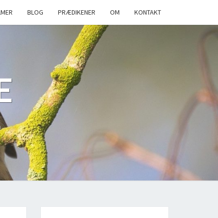
LMER
BLOG
PRÆDIKENER
OM
KONTAKT
E
n