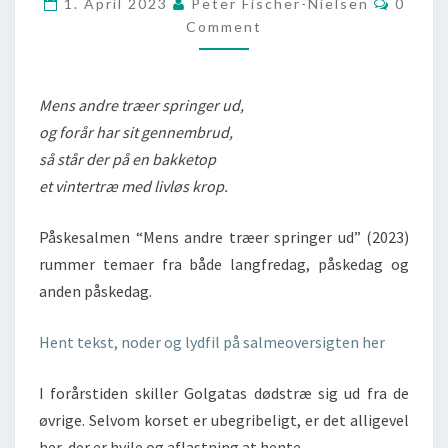
1. April 2023
Peter Fischer-Nielsen
0
UD
Comment
Mens andre træer springer ud,
og forår har sit gennembrud,
så står der på en bakketop
et vintertræ med livløs krop.
Påskesalmen “Mens andre træer springer ud” (2023)
rummer temaer fra både langfredag, påskedag og
anden påskedag.
Hent tekst, noder og lydfil på salmeoversigten her
I forårstiden skiller Golgatas dødstræ sig ud fra de
øvrige. Selvom korset er ubegribeligt, er det alligevel
her, der er hvile og aflastning at hente.