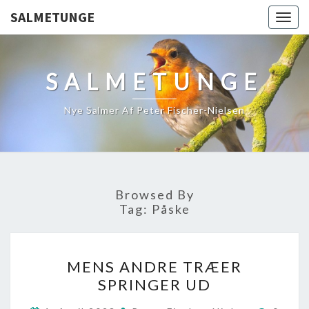
SALMETUNGE
Togg
navig
SALMETUNGE
Nye Salmer Af Peter Fischer-Nielsen
Browsed By
Tag:
Påske
MENS
MENS ANDRE TRÆER
ANDRE
SPRINGER UD
TRÆER
SPRINGER
Comme