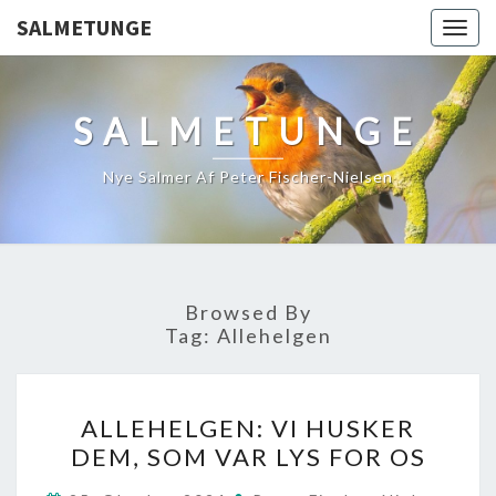
SALMETUNGE
Togg
navig
SALMETUNGE
Nye Salmer Af Peter Fischer-Nielsen
Browsed By
Tag:
Allehelgen
ALLEHELGEN:
ALLEHELGEN: VI HUSKER
VI
DEM, SOM VAR LYS FOR OS
HUSKER
DEM,