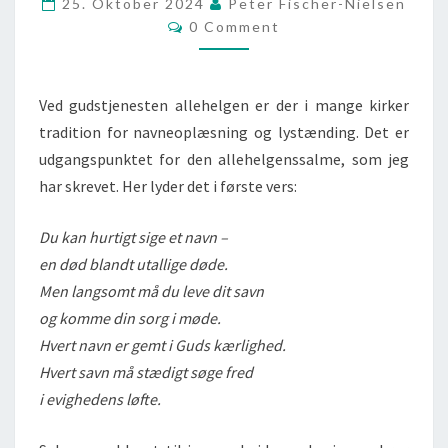
25. Oktober 2024
Peter Fischer-Nielsen
Comments
SOM
0 Comment
VAR
LYS
Ved gudstjenesten allehelgen er der i mange kirker
FOR
tradition for navneoplæsning og lystænding. Det er
OS
udgangspunktet for den allehelgenssalme, som jeg
har skrevet. Her lyder det i første vers:
Du kan hurtigt sige et navn –
en død blandt utallige døde.
Men langsomt må du leve dit savn
og komme din sorg i møde.
Hvert navn er gemt i Guds kærlighed.
Hvert savn må stædigt søge fred
i evighedens løfte.