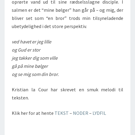
oprørte vand ud til sine rædselsslagne disciple. I
salmen er det “mine bølger” han går på – og mig, der
bliver set som “en bror” trods min tilsyneladende
ubetydelighed i det store perspektiv.
ved havet er jeg lille
og Gud er stor
jeg takker dig som ville
gå på mine bølger
og se mig som din bror.
Kristian la Cour har skrevet en smuk melodi til
teksten.
Klik her for at hente
TEKST
–
NODER
–
LYDFIL