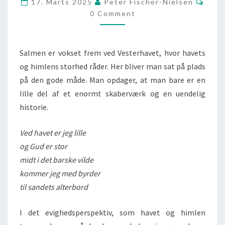
17. Marts 2025
Peter Fischer-Nielsen
ER
0 Comment
JEG
LILLE
Salmen er vokset frem ved Vesterhavet, hvor havets
og himlens storhed råder. Her bliver man sat på plads
på den gode måde. Man opdager, at man bare er en
lille del af et enormt skaberværk og en uendelig
historie.
Ved havet er jeg lille
og Gud er stor
midt i det barske vilde
kommer jeg med byrder
til sandets alterbord
I det evighedsperspektiv, som havet og himlen