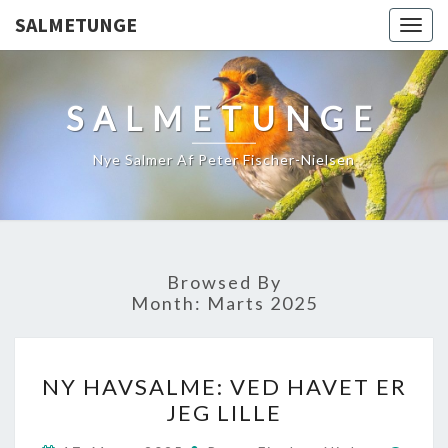
SALMETUNGE
Togg
navig
SALMETUNGE
Nye Salmer Af Peter Fischer-Nielsen
Browsed By
Month:
Marts 2025
NY
NY HAVSALME: VED HAVET ER
HAVSALME:
JEG LILLE
VED
HAVET
Comm